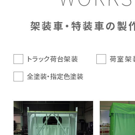
架装車・特装車の製
トラック荷台架装
荷室架
全塗装・指定色塗装