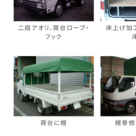
二段アオリ、荷台ロープ・
床上げ加
フック
荷台に幌
幌骨修