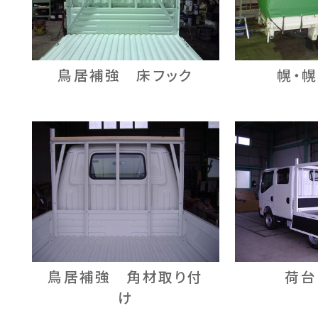
鳥居補強 床フック
幌・
鳥居補強 角材取り付
荷台
け