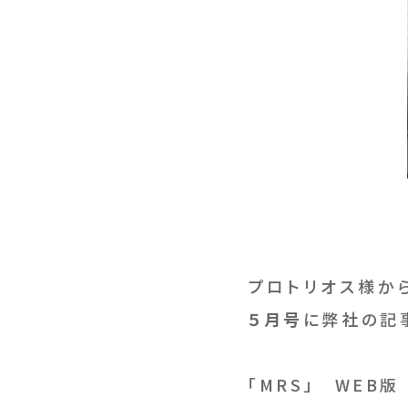
プロトリオス様か
５月号
に弊社の記
「MRS」 WEB